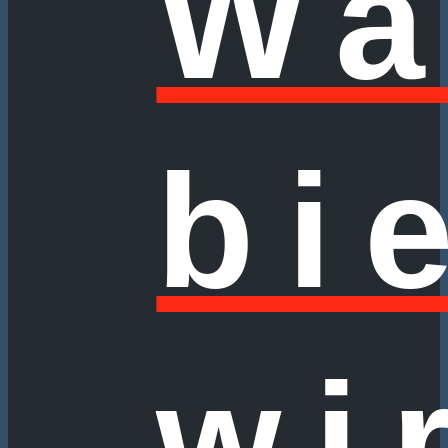
Wa
bi
wi