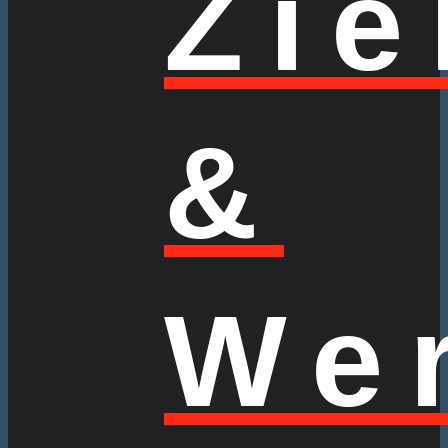
Zie
&
We