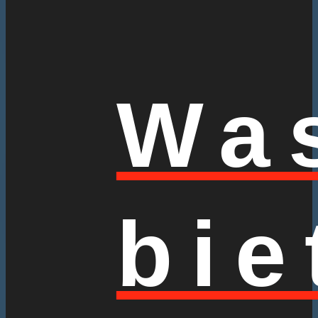
Wa
bie