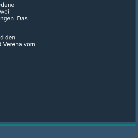
iedene
zwei
fangen. Das
nd den
nd Verena vom