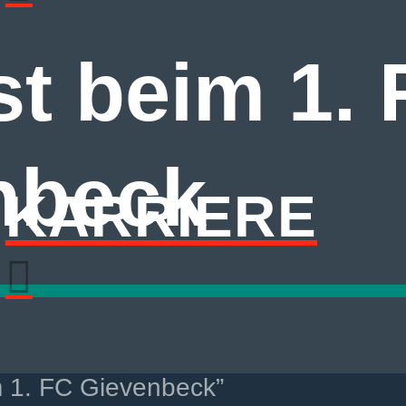
t beim 1. 
nbeck
KARRIERE