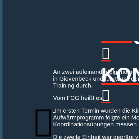
FA
KO
An zwei aufeinanderfolgenden T
in Gievenbeck und führte mit de
Training durch.
Vom FCG heißt es:
„Im ersten Termin wurden die Kin
Aufwärmprogramm folgte ein Moto
Koordinationsübungen messen 
Die zweite Einheit war geprägt