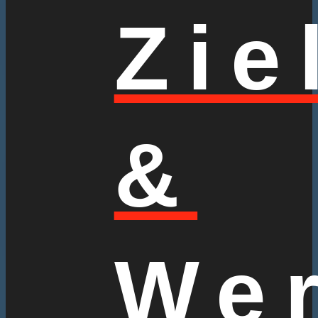
Zie
&
Wer