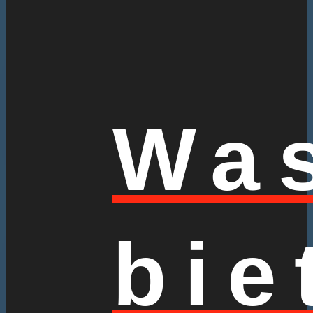
Wa
bie