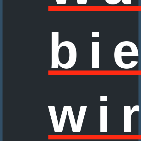
bi
wi